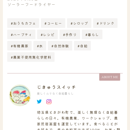
ソーラーフードライヤー
#おうちカフェ
#コーヒー
#シロップ
#ドリンク
#ハーブティ
#レシピ
#手作り
#暮らし
#有機農家
#水
#自然体験
#自給
#農薬不使用無化学肥料
ABOUT ME
じきゅうスイッチ
楽しくムリなく自給暮らし
埼玉県ときがわ町で、楽しく無理なく自給暮
らしの日々。有機農業、ワークショップ、農
家民宿楽屋を運営しています。食べることが
大好きで、食の自給率はほぼ100%。お米・野