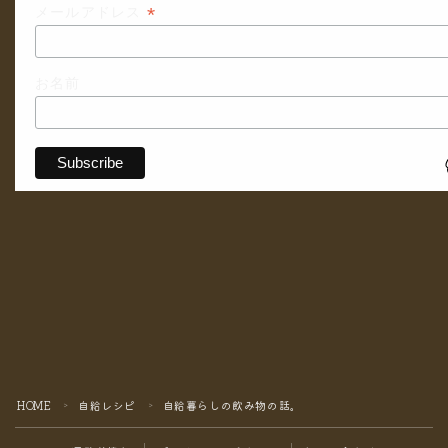
*
メールアドレス
お名前
HOME
自給レシピ
自給暮らしの飲み物の話。
＞
＞