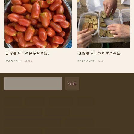
自給暮らしの保存食の話。
自給暮らしのおやつの話。
2025.05.14
保存食
2025.05.14
おやつ
検索
DIY
PFAS
イベント
エコ
ガラス瓶浄水器
ソーラー
ソーラーフードドライヤー
タンドール
ドライフルーツ
ドライフード
ハーブティ