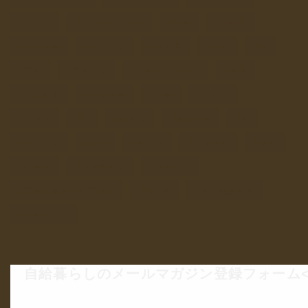
レシピ
ワークショップ
乾物
保存食
収穫体験
在来大豆
埼玉県
塩素
夏
天日
天日干し
太陽エネルギー
季節
安心安全
干し野菜
干物
手仕事
手作り
暦
暮らし
有機農家
水
水の安全
炭火
省エネ
自然体験
自給
自給力
自給暮らし
自給自足
農薬不使用無化学肥料
野草茶
青山在来大豆
非電化工房
自給暮らしのメールマガジン登録フォーム<