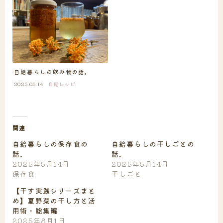
自給暮らしの飲み物の話。
2025.05.14
自給レシピ
関連
自給暮らしの保存食の
自給暮らしの干しごとの
話。
話。
2025年5月14日
2025年5月14日
保存食
干しごと
【干す実践シリーズまと
め】夏野菜の干し方と活
用術・総集編
2025年8月1日