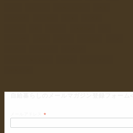
天日
天日干し
太陽エネルギー
季節
安心安全
干し野菜
干物
手仕事
手作り
暦
暮らし
有機農家
水
水の安全
炭火
省エネ
自然体験
自給
自給力
自給暮らし
自給自足
農薬不使用無化学肥料
野草茶
青山在来大豆
非電化工房
自給暮らしのメールマガジン登録フォーム<
*
メールアドレス