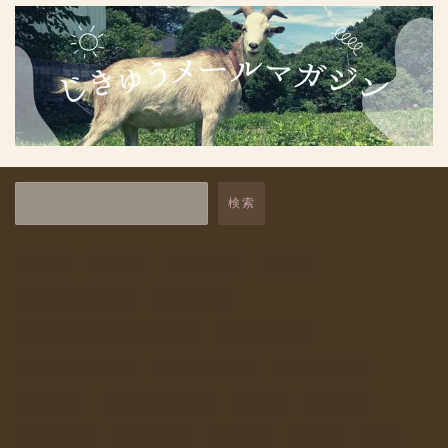
保存食
1
保存食講座
1
干しごと
9
未分類
15
自然と暮らす体験
7
検索
自給レシピ
4
DIY
PFAS
イベント
エコ
自給商品
2
ガラス瓶浄水器
ソーラー
自給道具
9
ソーラーフードドライヤー
タンドール
飲み物
1
ドライフルーツ
ドライフード
ハーブティ
レシピ
ワークショップ
乾物
保存食
収穫体験
在来大豆
埼玉県
塩素
夏