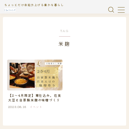
ちょっとだけ自給力上げる豊かな暮らし
MENU
TAG
おやつ
1
米麹
お知らせ
2
じきゅう絵日記
1
イベント
9
ガラス瓶浄水器
2
【2〜4月限定】寒仕込み。在来
大豆と自家製米麹の味噌づくり
ソーラーフードライヤー
13
2023.08.16
イベント
タンドール
2