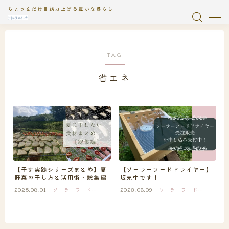
ちょっとだけ自給力上げる豊かな暮らし
MENU
TAG
おやつ
1
省エネ
お知らせ
2
じきゅう絵日記
1
イベント
9
ガラス瓶浄水器
2
【干す実践シリーズまとめ】夏
【ソーラーフードドライヤー】
野菜の干し方と活用術・総集編
販売中です！
ソーラーフードライヤー
13
2025.08.01
ソーラーフードラ
2023.08.09
ソーラーフードラ
イヤー
イヤー
タンドール
2