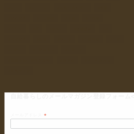
天日
天日干し
太陽エネルギー
季節
安心安全
干し野菜
干物
手仕事
手作り
暦
暮らし
有機農家
水
水の安全
炭火
省エネ
自然体験
自給
自給力
自給暮らし
自給自足
農薬不使用無化学肥料
野草茶
青山在来大豆
非電化工房
自給暮らしのメールマガジン登録フォーム<
*
メールアドレス