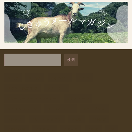
保存食
1
保存食講座
1
干しごと
9
未分類
15
自然と暮らす体験
7
検索
自給レシピ
4
DIY
PFAS
イベント
エコ
自給商品
2
ガラス瓶浄水器
ソーラー
自給道具
9
ソーラーフードドライヤー
タンドール
飲み物
1
ドライフルーツ
ドライフード
ハーブティ
レシピ
ワークショップ
乾物
保存食
収穫体験
在来大豆
埼玉県
塩素
夏