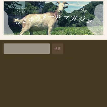
保存食
1
保存食講座
1
干しごと
9
未分類
15
自然と暮らす体験
7
検索
自給レシピ
4
DIY
PFAS
イベント
エコ
自給商品
2
ガラス瓶浄水器
ソーラー
自給道具
9
ソーラーフードドライヤー
タンドール
飲み物
1
ドライフルーツ
ドライフード
ハーブティ
レシピ
ワークショップ
乾物
保存食
収穫体験
在来大豆
埼玉県
塩素
夏