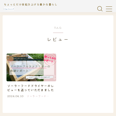
ちょっとだけ自給力上げる豊かな暮らし
MENU
TAG
おやつ
1
レビュー
お知らせ
2
じきゅう絵日記
1
イベント
9
ガラス瓶浄水器
2
ソーラーフードドライヤーのレ
ビューを送っていただきました
ソーラーフードライヤー
13
2024.04.10
ソーラーフードラ
イヤー
タンドール
2