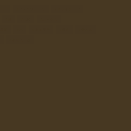
ール
ドライフルーツ
ドライフード
夏
天日
天日干し
機農家
水
水の安全
炭火
省エネ
豆
非電化工房