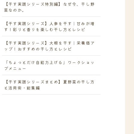
【干す実践シリーズ特別編】なぜ今、干し野
菜なのか。
【干す実践シリーズ】人参を干す｜甘みが増
す！彩りと香りを楽しむ干し方とレシピ
【干す実践シリーズ】大根を干す｜栄養価ア
ップ！おすすめの干し方とレシピ
「ちょっとだけ自給力上げる」ワークショッ
プメニュー
【干す実践シリーズまとめ】夏野菜の干し方
と活用術・総集編