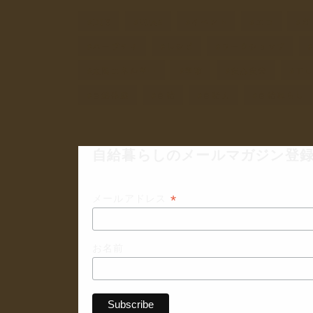
DIY
PFAS
イベント
エコ
ガ
ハーブティ
レシピ
ワークショップ
太陽エネルギー
季節
安心安全
干
自然体験
自給
自給力
自給暮らし
自給暮らしのメールマガジン登録
*
メールアドレス
お名前