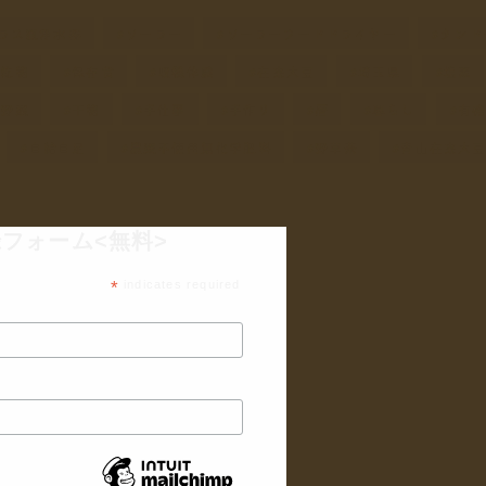
ラス瓶浄水器
ソーラー
ソーラーフードドライヤー
タンド
乾物
保存食
収穫体験
在来大豆
埼玉県
塩素
し野菜
干物
手仕事
手作り
暦
暮らし
有
自給自足
農薬不使用無化学肥料
野草茶
青山在来大
フォーム<無料>
*
indicates required