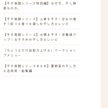
【干す実践シリーズ特別編】なぜ今、干し野
菜なのか。
【干す実践シリーズ】人参を干す｜甘みが増
す！彩りと香りを楽しむ干し方とレシピ
【干す実践シリーズ】大根を干す｜栄養価ア
ップ！おすすめの干し方とレシピ
「ちょっとだけ自給力上げる」ワークショッ
プメニュー
【干す実践シリーズまとめ】夏野菜の干し方
と活用術・総集編