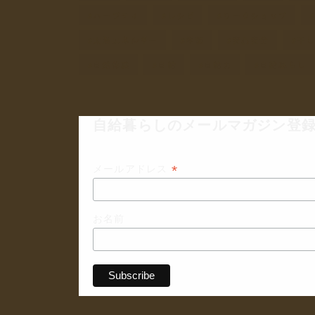
ハーブティ
レシピ
ワークショップ
太陽エネルギー
季節
安心安全
干
自然体験
自給
自給力
自給暮らし
自給暮らしのメールマガジン登録
*
メールアドレス
お名前