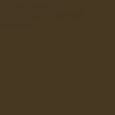
夏
天日
天日干し
機農家
水
水の安全
炭火
省エネ
豆
非電化工房