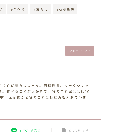
プ
#手作り
#暮らし
#有機農家
ABOUT ME
なく自給暮らしの日々。有機農業、ワークショッ
す。食べることが大好きで、食の自給率はほぼ10
味噌・保存食など食の自給に特に力を入れていま
LINEで送る
URLをコピー