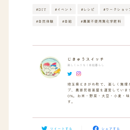
#DIY
#イベント
#レシピ
#ワークショッ
#自然体験
#自給
#農薬不使用無化学肥料
じきゅうスイッチ
楽しくムリなく自給暮らし
埼玉県ときがわ町で、楽しく無理
プ、農家民宿楽屋を運営していま
0%。お米・野菜・大豆・小麦・
す。
ツイートする
シェアする