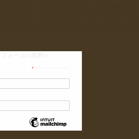
乾物
保存食
収穫体験
在来大豆
埼玉県
塩素
し野菜
干物
手仕事
手作り
暦
暮らし
有
自給自足
農薬不使用無化学肥料
野草茶
青山在来大
フォーム<無料>
*
indicates required