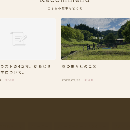
こちらの記事もどうぞ
秋の暮らしのこと
ラストの4コマ。ゆるじき
コマについて。
4
未分類
2023.09.23
未分類
ラス瓶浄水器
ソーラー
ソーラーフードドライヤー
タンド