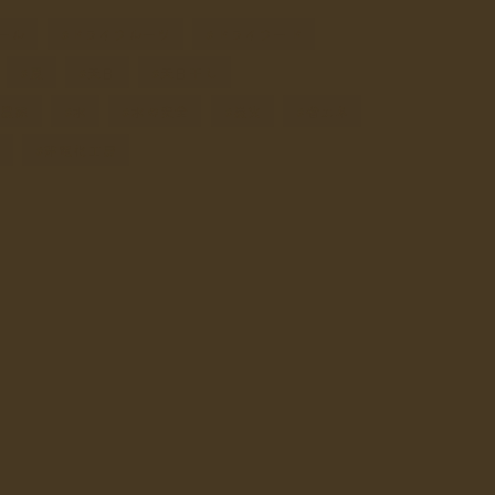
ール
ドライフルーツ
ドライフード
夏
天日
天日干し
機農家
水
水の安全
炭火
省エネ
豆
非電化工房