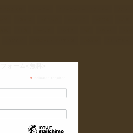
ラス瓶浄水器
ソーラー
ソーラーフードドライヤー
タンド
乾物
保存食
収穫体験
在来大豆
埼玉県
塩素
し野菜
干物
手仕事
手作り
暦
暮らし
有
自給自足
農薬不使用無化学肥料
野草茶
青山在来大
フォーム<無料>
*
indicates required