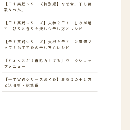
【干す実践シリーズ特別編】なぜ今、干し野
菜なのか。
【干す実践シリーズ】人参を干す｜甘みが増
す！彩りと香りを楽しむ干し方とレシピ
【干す実践シリーズ】大根を干す｜栄養価ア
ップ！おすすめの干し方とレシピ
「ちょっとだけ自給力上げる」ワークショッ
プメニュー
【干す実践シリーズまとめ】夏野菜の干し方
と活用術・総集編