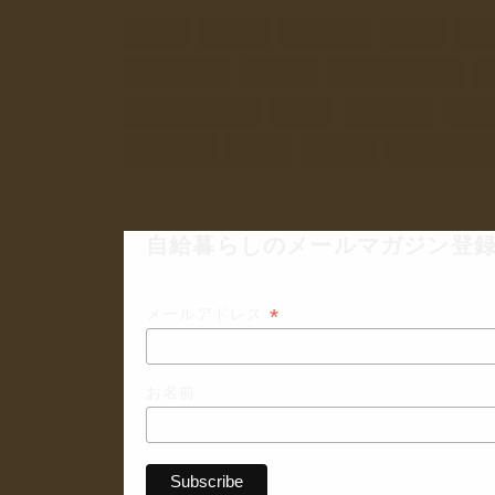
DIY
PFAS
イベント
エコ
ガ
ハーブティ
レシピ
ワークショップ
太陽エネルギー
季節
安心安全
干
自然体験
自給
自給力
自給暮らし
自給暮らしのメールマガジン登録
*
メールアドレス
お名前