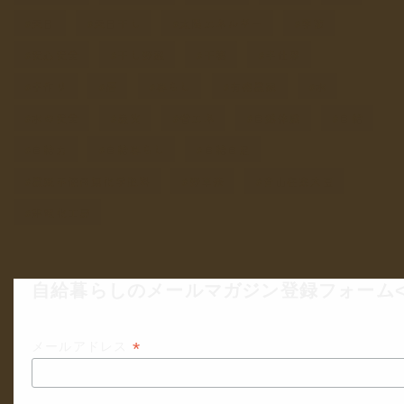
天日
天日干し
太陽エネルギー
季節
安心安全
干し野菜
干物
手仕事
手作り
暦
暮らし
有機農家
水
水の安全
炭火
省エネ
自然体験
自給
自給力
自給暮らし
自給自足
農薬不使用無化学肥料
野草茶
青山在来大豆
非電化工房
自給暮らしのメールマガジン登録フォーム<
*
メールアドレス