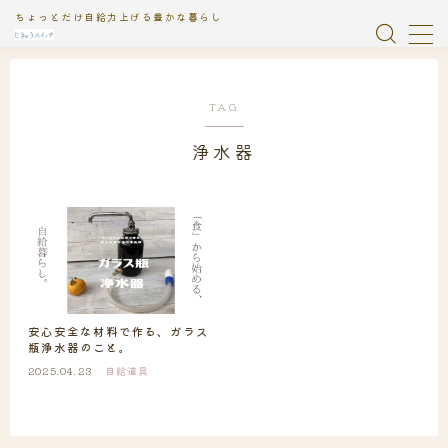
ちょっとだけ自給力上げる豊かな暮らし
MENU
TAG
おやつ
1
浄水器
お知らせ
2
じきゅう絵日記
1
イベント
9
ガラス瓶浄水器
2
安心安全な材料で作る、ガラス
瓶浄水器のこと。
ソーラーフードライヤー
13
2025.04.23
自給道具
タンドール
2