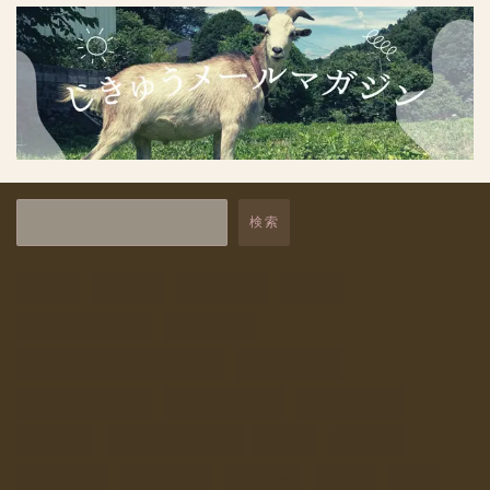
保存食
1
保存食講座
1
干しごと
9
未分類
15
自然と暮らす体験
7
検索
自給レシピ
4
DIY
PFAS
イベント
エコ
自給商品
2
ガラス瓶浄水器
ソーラー
自給道具
9
ソーラーフードドライヤー
タンドール
飲み物
1
ドライフルーツ
ドライフード
ハーブティ
レシピ
ワークショップ
乾物
保存食
収穫体験
在来大豆
埼玉県
塩素
夏