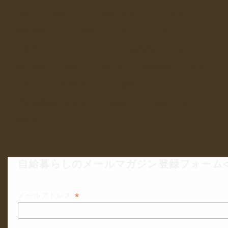
天日
天日干し
太陽エネルギー
季節
安心安全
干し野菜
干物
手仕事
手作り
暦
暮らし
有機農家
水
水の安全
炭火
省エネ
自然体験
自給
自給力
自給暮らし
自給自足
農薬不使用無化学肥料
野草茶
青山在来大豆
非電化工房
自給暮らしのメールマガジン登録フォーム<
*
メールアドレス