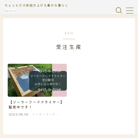
ちょっとだけ自給力上げる豊かな暮らし
MENU
TAG
おやつ
1
受注生産
お知らせ
2
じきゅう絵日記
1
イベント
9
ガラス瓶浄水器
2
【ソーラーフードドライヤー】
販売中です！
ソーラーフードライヤー
13
2023.08.09
ソーラーフードラ
イヤー
タンドール
2