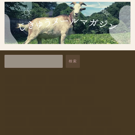
保存食
1
保存食講座
1
干しごと
9
未分類
15
自然と暮らす体験
7
検索
自給レシピ
4
DIY
PFAS
イベント
エコ
自給商品
2
ガラス瓶浄水器
ソーラー
自給道具
9
ソーラーフードドライヤー
タンドール
飲み物
1
ドライフルーツ
ドライフード
ハーブティ
レシピ
ワークショップ
乾物
保存食
収穫体験
在来大豆
埼玉県
塩素
夏